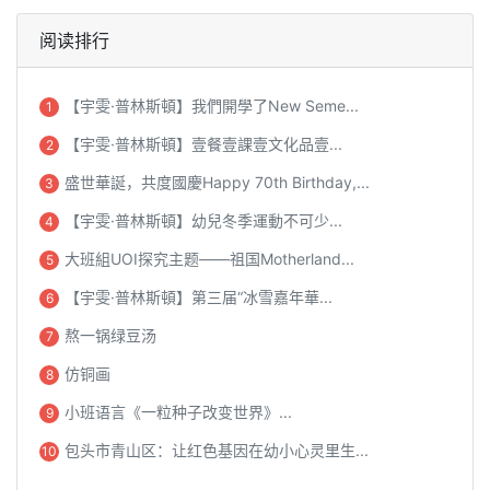
阅读排行
【宇雯·普林斯頓】我們開學了New Seme...
1
【宇雯·普林斯頓】壹餐壹課壹文化品壹...
2
盛世華誕，共度國慶Happy 70th Birthday,...
3
【宇雯·普林斯頓】幼兒冬季運動不可少...
4
大班組UOI探究主题——祖国Motherland...
5
【宇雯·普林斯頓】第三届“冰雪嘉年華...
6
熬一锅绿豆汤
7
仿铜画
8
小班语言《一粒种子改变世界》...
9
包头市青山区：让红色基因在幼小心灵里生...
10