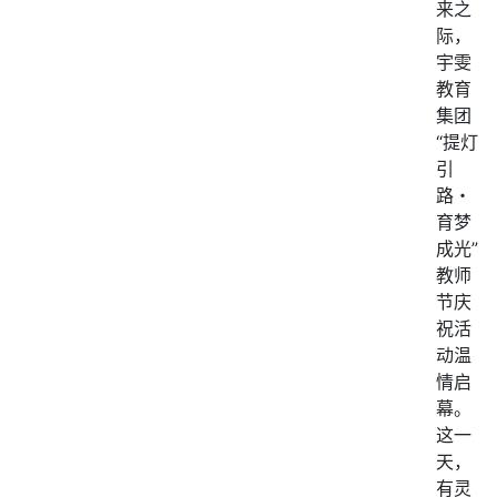
来之
际，
宇雯
教育
集团
“提灯
引
路・
育梦
成光”
教师
节庆
祝活
动温
情启
幕。
这一
天，
有灵