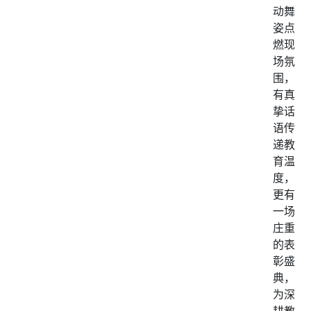
动舞
姿点
燃现
场氛
围，
有真
挚话
语传
递教
育温
度，
更有
一场
庄重
的表
彰盛
典，
为深