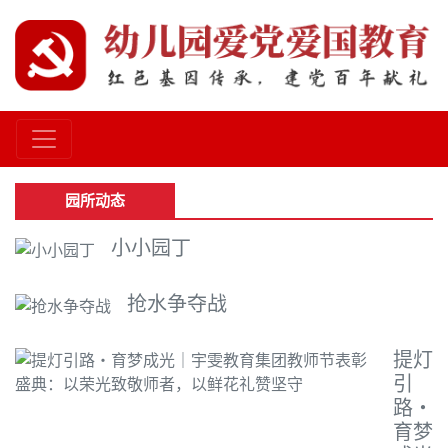
园所动态
小小园丁
抢水争夺战
提灯
引
路・
育梦