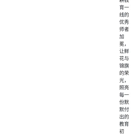
耕教
育一
线的
优秀
师者
加
冕，
让鲜
花与
锦旗
的荣
光，
照亮
每一
份默
默付
出的
教育
初