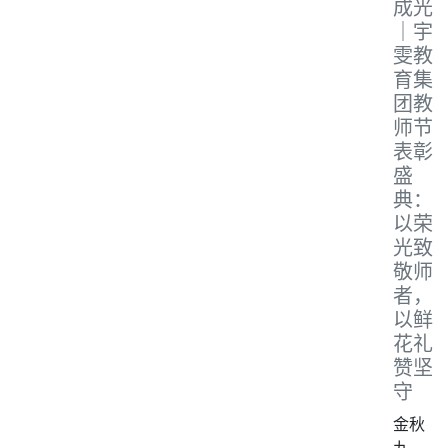
成光
｜宇
雯教
育集
团教
师节
表彰
盛
典：
以荣
光致
敬师
者，
以鲜
花礼
赞坚
守
金秋