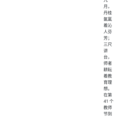
九
月，
丹桂
氤氲
着沁
人芬
芳；
三尺
讲
台，
师者
耕耘
着教
育理
想。
在第
41 个
教师
节到