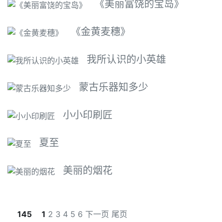
《美丽富饶的宝岛》
《金黄麦穗》
我所认识的小英雄
蒙古乐器知多少
小小印刷匠
夏至
美丽的烟花
145
1
2
3
4
5
6
下一页
尾页