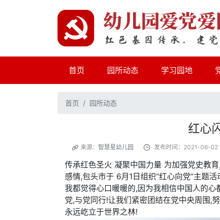
(current)
首页
园所动态
学习园地
首页
园所动态
红心
来源：
智慧星幼儿园
发布时间：2021-06-02 1
传承红色圣火 凝聚中国力量 为加强党史教育
感情,包头市于 6月1日组织“红心向党”主题
我都觉得心口暖暖的,因为我相信中国人的心
党,与党同行!让我们紧密团结在党中央周围,
永远屹立于世界之林!