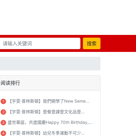
搜索
阅读排行
【宇雯·普林斯頓】我們開學了New Seme...
1
【宇雯·普林斯頓】壹餐壹課壹文化品壹...
2
盛世華誕，共度國慶Happy 70th Birthday,...
3
【宇雯·普林斯頓】幼兒冬季運動不可少...
4