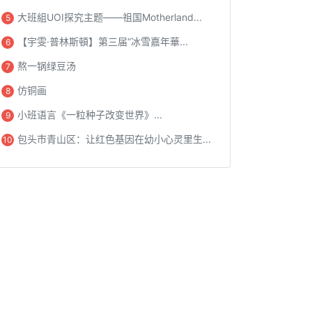
大班組UOI探究主题——祖国Motherland...
5
【宇雯·普林斯頓】第三届“冰雪嘉年華...
6
熬一锅绿豆汤
7
仿铜画
8
小班语言《一粒种子改变世界》...
9
包头市青山区：让红色基因在幼小心灵里生...
10