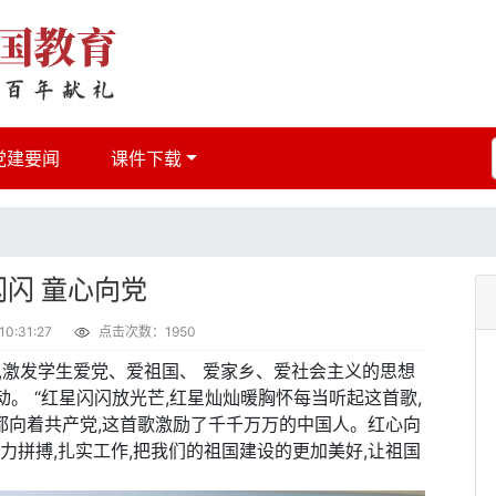
党建要闻
课件下载
闪闪 童心向党
0:31:27
点击次数：1950
,激发学生爱党、爱祖国、 爱家乡、爱社会主义的思想
活动。 “红星闪闪放光芒,红星灿灿暖胸怀每当听起这首歌,
都向着共产党,这首歌激励了千千万万的中国人。红心向
努力拼搏,扎实工作,把我们的祖国建设的更加美好,让祖国