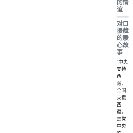
的情
谊
——
对口
援藏
的暖
心故
事
“中央
支持
西
藏、
全国
支援
西
藏，
是党
中央