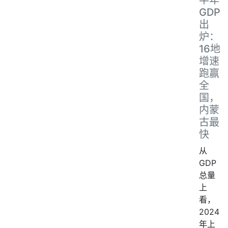
半年
GDP
出
炉：
16地
增速
跑赢
全
国，
内蒙
古最
快
从
GDP
总量
上
看，
2024
年上