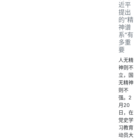
近平
提出
的“精
神谱
系”有
多重
要
人无精
神则不
立，国
无精神
则不
强。2
月20
日，在
党史学
习教育
动员大