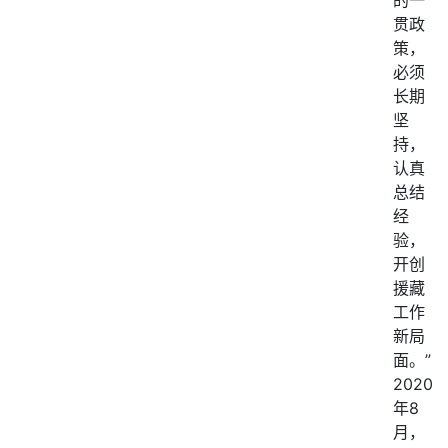
的一
贯政
策，
必须
长期
坚
持，
认真
总结
经
验，
开创
援藏
工作
新局
面。”
2020
年8
月，