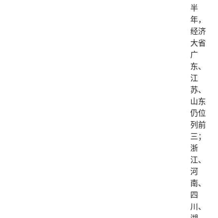
半
年，
经济
大省
广
东、
江
苏、
山东
仍位
列前
三；
浙
江、
河
南、
四
川、