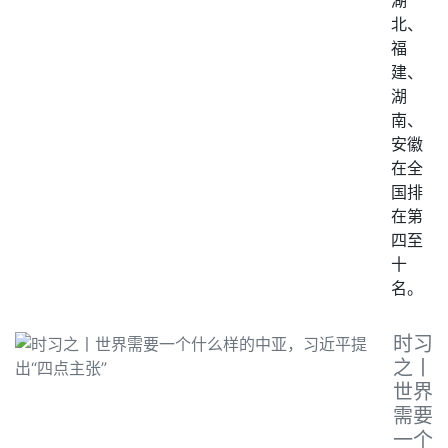
湖
北、
福
建、
湖
南、
安徽
在全
国排
在第
四至
十
名。
时习
之丨
世界
需要
一个