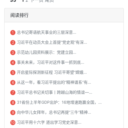
35
1
2
下一页
尾页
阅读排行
总书记寄语航天事业的三层深意...
1
习近平在动员大会上首提“党史观”有深...
2
示范幼儿园资料展示：党建立园...
3
事关未来，习近平对这件事一抓到底...
4
开启星际探测新征程 习近平寄望“嫦娥...
5
从这一年，看习近平提出的“精神谱系”有...
6
习近平总书记关切事丨跨越山海的情谊—...
7
31省份上半年GDP出炉：16地增速跑赢全国，...
8
向中华儿女拜年，总书记再提“三牛”精神...
9
习近平用十六字 道出学习党史深意...
10