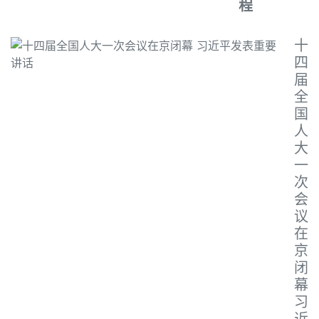
程
十
四
届
全
国
人
大
一
次
会
议
在
京
闭
幕
习