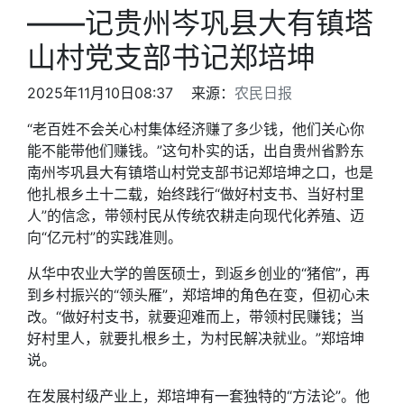
——记贵州岑巩县大有镇塔
山村党支部书记郑培坤
2025年11月10日08:37 来源：
农民日报
“老百姓不会关心村集体经济赚了多少钱，他们关心你
能不能带他们赚钱。”这句朴实的话，出自贵州省黔东
南州岑巩县大有镇塔山村党支部书记郑培坤之口，也是
他扎根乡土十二载，始终践行“做好村支书、当好村里
人”的信念，带领村民从传统农耕走向现代化养殖、迈
向“亿元村”的实践准则。
从华中农业大学的兽医硕士，到返乡创业的“猪倌”，再
到乡村振兴的“领头雁”，郑培坤的角色在变，但初心未
改。“做好村支书，就要迎难而上，带领村民赚钱；当
好村里人，就要扎根乡土，为村民解决就业。”郑培坤
说。
在发展村级产业上，郑培坤有一套独特的“方法论”。他