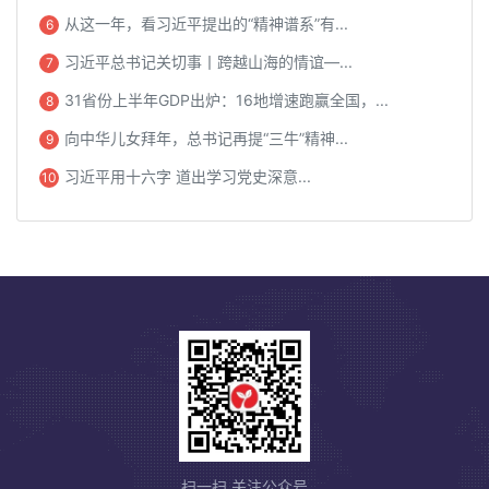
从这一年，看习近平提出的“精神谱系”有...
6
习近平总书记关切事丨跨越山海的情谊—...
7
31省份上半年GDP出炉：16地增速跑赢全国，...
8
向中华儿女拜年，总书记再提“三牛”精神...
9
习近平用十六字 道出学习党史深意...
10
扫一扫 关注公众号