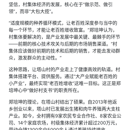
坚信，村集体经济的发展，核心在于“做示范、做引
领”，而非“大包大揽”。
“适度规模的种养循环模式，让老百姓深度参与当中的
每一个环节，才能让老百姓增收致富。”郑培坤认为，
村集体要解决的，是产业发展中最关键、最棘手的环节
——前期的核心技术攻关与后期的市场销售渠道。“村
集体应该做好前期的技术和后期的销售，才能去发动群
众，激发群众的主动性。”
这种思路，让塔山村的产业走上了健康高效的轨道。村
集体搭建平台、提供服务。通过“大产业赋能老百姓的
小产业”，最终实现“老百姓增收”这唯一目标。这正是郑
培坤心中“做好村支书”的职责所在。
郑培坤的理论，在塔山村结出了硕果。自2013年他返
乡创业以来，塔山村已发展出生猪和肉牛养殖两大支柱
产业。如今，全村拥有9家农民专业合作社、8家农业公
司、14个家庭农场，村级集体经济累计超过200万元，
带动全镇1300余户5000余人通过养殖持续增收。