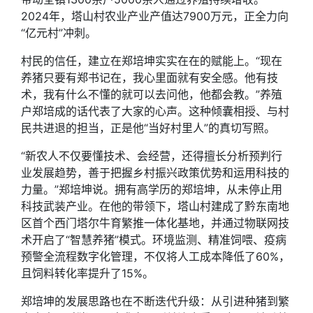
2024年，塔山村农业产业产值达7900万元，正全力向
“亿元村”冲刺。
村民的信任，建立在郑培坤实实在在的赋能上。“现在
养猪只要有郑书记在，我心里面就有安全感。他有技
术，我有什么不懂的就可以去问他，他都会教。”养殖
户郑培成的话代表了大家的心声。这种倾囊相授、与村
民共进退的担当，正是他“当好村里人”的真切写照。
“新农人不仅要懂技术、会经营，还得擅长分析预判行
业发展趋势，善于把握乡村振兴政策优势和运用科技的
力量。”郑培坤说。拥有高学历的郑培坤，从未停止用
科技武装产业。在他的带领下，塔山村建成了黔东南地
区首个西门塔尔牛育繁推一体化基地，并通过物联网技
术开启了“智慧养猪”模式。环境监测、精准饲喂、疫病
预警全流程数字化管理，不仅将人工成本降低了60%，
且饲料转化率提升了15%。
郑培坤的发展思路也在不断迭代升级：从引进种猪到繁