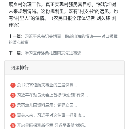
展乡村治理工作，真正实现村强民富目标。”郑培坤对
未来规划清晰。这份规划里，既有“村支书”的远见，也
有“村里人”的温情。（农民日报全媒体记者 刘久锋 刘
佳兴）
上一篇：
习近平总书记关切事丨跨越山海的情谊——对口援藏
的暖心故事
下一篇：
学习宣传洛桑扎西同志先进事迹
阅读排行
总书记寄语航天事业的三层深意...
1
习近平在动员大会上首提“党史观”有深...
2
示范幼儿园资料展示：党建立园...
3
事关未来，习近平对这件事一抓到底...
4
开启星际探测新征程 习近平寄望“嫦娥...
5