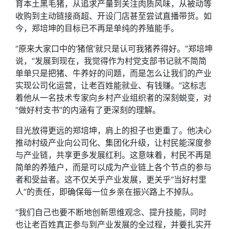
育本土黑毛猪，从追求产量到关注肉质风味，从被动等
收购到主动链接商超、开设门店甚至尝试直播带货。如
今，郑培坤的目标已不再是单纯的养殖能手。
“原来大家口中的‘猪倌’就只是认可我猪养得好。”郑培坤
说，“发展到现在，我觉得作为村党支部书记就不简简
单单只是把猪、牛养好的问题，而是怎么让我们的产业
实现公司化运营，让老百姓能就业、有钱赚。”这标志
着他从一名技术专家向乡村产业组织者的深刻蜕变，对
“做好村支书”的内涵有了更深刻的理解。
目光放得更远的郑培坤，肩上的担子也更重了。他决心
推动村级产业向公司化、集团化升级，让村民能深度参
与产业链，共享更多发展红利。这意味着，村民不再是
简单的养殖户，而是可以成为产业链上各个节点的参与
者和受益者。这不仅关乎产业发展，更关乎“当好村里
人”的责任，即确保每一位乡亲在振兴路上不掉队。
“我们自己也要不断地创新思维观念、提升技能，同时
也让老百姓真正参与到产业发展的全过程，并要扎实开