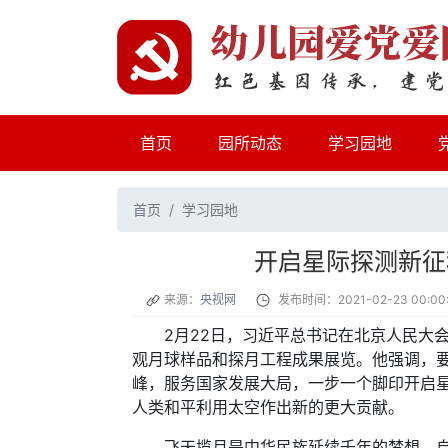
(current)
首页
园所动态
学习园地
首页
学习园地
开启星际探测新征
来源：
央视网
发布时间：2021-02-23 00:00
2月22日，习近平总书记在北京人民大会
观月球样品和探月工程成果展览。他强调，
峰，服务国家发展大局，一步一个脚印开启
人类和平利用太空作出新的更大贡献。
飞天揽月是中华民族延续千年的梦想。自2