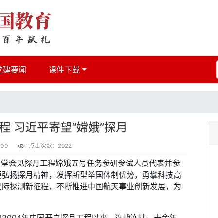
党建要闻
课件下载
程 习近平寄望“嫦娥”探月
:00
点击次数：2922
堂会见探月工程嫦娥五号任务参研参试人员代表并参
要弘扬探月精神，发挥新型举国体制优势，勇攀科技高
星际探测新征程，不断推进中国航天事业创新发展，为
004年中国开启探月工程以来，连战连捷。十余年