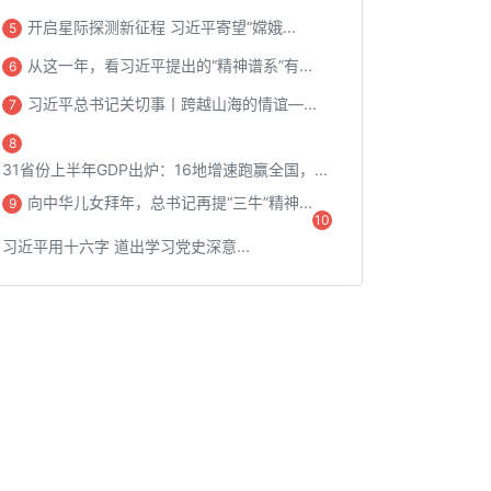
开启星际探测新征程 习近平寄望“嫦娥...
5
从这一年，看习近平提出的“精神谱系”有...
6
习近平总书记关切事丨跨越山海的情谊—...
7
8
31省份上半年GDP出炉：16地增速跑赢全国，...
向中华儿女拜年，总书记再提“三牛”精神...
9
10
习近平用十六字 道出学习党史深意...