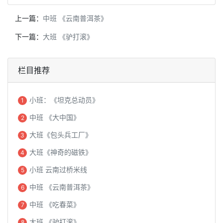
上一篇：
中班 《云南普洱茶》
下一篇：
大班 《驴打滚》
栏目推荐
小班：《坦克总动员》
1
中班 《大中国》
2
大班《包头兵工厂》
3
大班《神奇的磁铁》
4
小班 云南过桥米线
5
中班 《云南普洱茶》
6
中班 《吃春菜》
7
大班 《驴打滚》
8