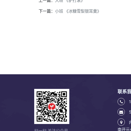
上一篇：
大班 《驴打滚》
下一篇：
小班 《冰糖雪梨银耳羹》
联系
1
5
南开元
扫一扫 关注公众号