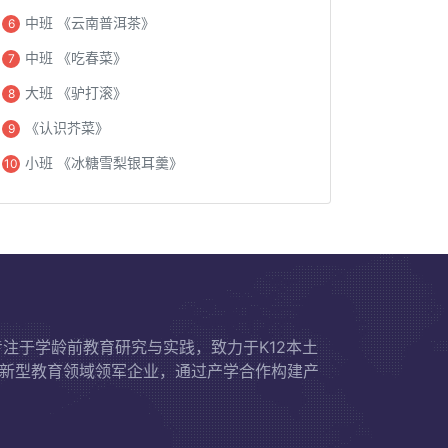
中班 《云南普洱茶》
6
中班 《吃春菜》
7
大班 《驴打滚》
8
《认识芥菜》
9
小班 《冰糖雪梨银耳羹》
10
专注于学龄前教育研究与实践，致力于K12本土
新型教育领域领军企业，通过产学合作构建产