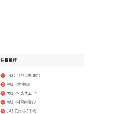
栏目推荐
小班：《坦克总动员》
1
中班 《大中国》
2
大班《包头兵工厂》
3
大班《神奇的磁铁》
4
小班 云南过桥米线
5