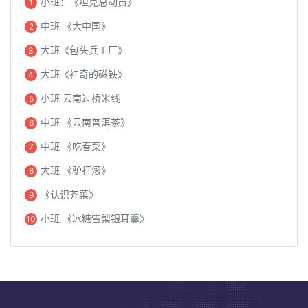
小班：《坦克总动员》
1
中班 《大中国》
2
大班《包头兵工厂》
3
大班《神奇的磁铁》
4
小班 云南过桥米线
5
中班 《云南普洱茶》
6
中班 《吃春菜》
7
大班 《驴打滚》
8
《认识芥菜》
9
小班 《冰糖雪梨银耳羹》
10