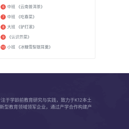
中班 《云南普洱茶》
6
中班 《吃春菜》
7
大班 《驴打滚》
8
《认识芥菜》
9
小班 《冰糖雪梨银耳羹》
10
专注于学龄前教育研究与实践，致力于K12本土
新型教育领域领军企业，通过产学合作构建产