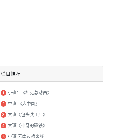
栏目推荐
小班：《坦克总动员》
1
中班 《大中国》
2
大班《包头兵工厂》
3
大班《神奇的磁铁》
4
小班 云南过桥米线
5