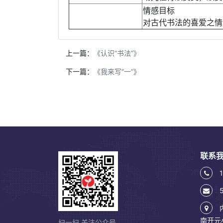
情感目标
对古代书法的喜爱之情
上一篇：
《认识“书法”》
下一篇：
《我来写“一”》
联系
1
5
南开元
扫一扫 关注公众号