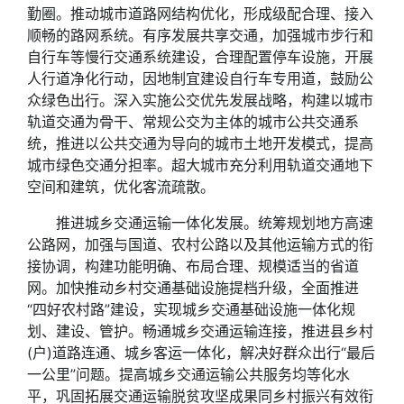
勤圈。推动城市道路网结构优化，形成级配合理、接入
顺畅的路网系统。有序发展共享交通，加强城市步行和
自行车等慢行交通系统建设，合理配置停车设施，开展
人行道净化行动，因地制宜建设自行车专用道，鼓励公
众绿色出行。深入实施公交优先发展战略，构建以城市
轨道交通为骨干、常规公交为主体的城市公共交通系
统，推进以公共交通为导向的城市土地开发模式，提高
城市绿色交通分担率。超大城市充分利用轨道交通地下
空间和建筑，优化客流疏散。
推进城乡交通运输一体化发展。统筹规划地方高速
公路网，加强与国道、农村公路以及其他运输方式的衔
接协调，构建功能明确、布局合理、规模适当的省道
网。加快推动乡村交通基础设施提档升级，全面推进
“四好农村路”建设，实现城乡交通基础设施一体化规
划、建设、管护。畅通城乡交通运输连接，推进县乡村
(户)道路连通、城乡客运一体化，解决好群众出行“最后
一公里”问题。提高城乡交通运输公共服务均等化水
平，巩固拓展交通运输脱贫攻坚成果同乡村振兴有效衔