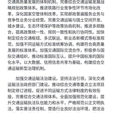
交通高质量发展的体制机制，完善综合交通运输发展战
略规划政策体系。推进铁路行业竞争性环节市场化改
革，深化国家空管体制改革，实现邮政普遍服务业务与
竞争性业务分业经营。完善交通运输与国土空间开发、
城乡建设、生态环境保护等政策协商机制，推进多规融
合，提高政策统一性、规则一致性和执行协同性。加快
制定综合交通枢纽、多式联运、新业态新模式等标准规
范，加强不同运输方式标准统筹协调，构建符合高质量
发展的标准体系。加强交通国际交流合作，积极参与国
际交通组织，推动标准国际互认，提升中国标准的国际
化水平。以大数据、信用信息共享为基础，构建综合交
通运输新型治理机制。
加强交通运输法治建设。坚持法治引领，深化交通
运输法治政府部门建设。推动综合交通等重点立法项目
制定修订进程，促进不同运输方式法律制度的有效衔
接，完善综合交通法规体系。全面加强规范化建设，提
升交通运输执法队伍能力和水平，严格规范公正文明执
法。落实普法责任制，营造行业良好法治环境，把法治