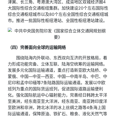
津冀、长三角、粤港澳大湾区、成渝地区双城经济圈4
大国际性综合交通枢纽集群。加快建设20个左右国际性
综合交通枢纽城市以及80个左右全国性综合交通枢纽城
市。推进一批国际性枢纽港站、全国性枢纽港站建设。
（四）完善面向全球的运输网络
围绕陆海内外联动、东西双向互济的开放格局，着
力形成功能完备、立体互联、陆海空统筹的运输网络。
发展多元化国际运输通道，重点打造新亚欧大陆桥、中
蒙俄、中国―中亚―西亚、中国―中南半岛、中巴、中
尼印和孟中印缅等7条陆路国际运输通道。发展以中欧
班列为重点的国际货运班列，促进国际道路运输便利
化。强化国际航运中心辐射能力，完善经日韩跨太平洋
至美洲，经东南亚至大洋洲，经东南亚、南亚跨印度洋
至欧洲和非洲，跨北冰洋的冰上丝绸之路等4条海上国
际运输通道，保障原油、铁矿石、粮食、液化天然气等