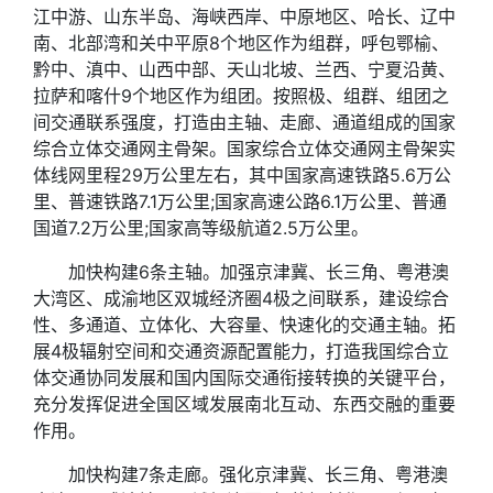
江中游、山东半岛、海峡西岸、中原地区、哈长、辽中
南、北部湾和关中平原8个地区作为组群，呼包鄂榆、
黔中、滇中、山西中部、天山北坡、兰西、宁夏沿黄、
拉萨和喀什9个地区作为组团。按照极、组群、组团之
间交通联系强度，打造由主轴、走廊、通道组成的国家
综合立体交通网主骨架。国家综合立体交通网主骨架实
体线网里程29万公里左右，其中国家高速铁路5.6万公
里、普速铁路7.1万公里;国家高速公路6.1万公里、普通
国道7.2万公里;国家高等级航道2.5万公里。
加快构建6条主轴。加强京津冀、长三角、粤港澳
大湾区、成渝地区双城经济圈4极之间联系，建设综合
性、多通道、立体化、大容量、快速化的交通主轴。拓
展4极辐射空间和交通资源配置能力，打造我国综合立
体交通协同发展和国内国际交通衔接转换的关键平台，
充分发挥促进全国区域发展南北互动、东西交融的重要
作用。
加快构建7条走廊。强化京津冀、长三角、粤港澳