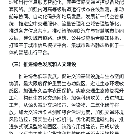
理和出行信息服务智能化，完善道路交通监控设备及配
套网络。加强内河高等级航道运行状态在线监测，推动
船岸协同、自动化码头和堆场发展。发展新一代空管系
统，推进空中交通服务、流量管理和空域管理智能化，
推进各方信息共享。推动智能网联汽车与智慧城市协同
发展，建设城市道路、建筑、公共设施融合感知体系，
打造基于城市信息模型平台、集城市动态静态数据于一
体的智慧出行平台。
（三）推进绿色发展和人文建设
推进绿色低碳发展。促进交通基础设施与生态空间
协调，最大限度保护重要生态功能区、避让生态环境敏
感区，加强永久基本农田保护。实施交通生态修复提升
工程，构建生态化交通网络。加强科研攻关，改进施工
工艺，从源头减少交通噪声、污染物、二氧化碳等排
放。加大交通污染监测和综合治理力度，加强交通环境
风险防控，落实生态补偿机制。优化调整运输结构，推
进多式联运型物流园区、铁路专用线建设，形成以铁
路、水运为主的大宗货物和集装箱中长距离运输格局。